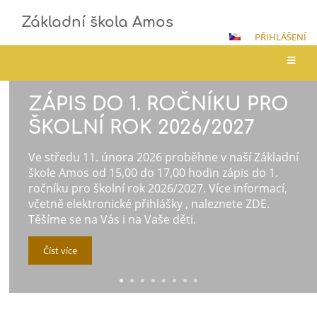
Základní škola Amos
PŘIHLÁŠENÍ
Hlavní
ZÁPIS DO 1. ROČNÍKU PRO
stránka
ŠKOLNÍ ROK 2026/2027
Ve středu 11. února 2026 proběhne v naší Základní
škole Amos od 15,00 do 17,00 hodin zápis do 1.
ročníku pro školní rok 2026/2027. Více informací,
včetně elektronické přihlášky , naleznete ZDE.
Těšíme se na Vás i na Vaše děti.
Číst více